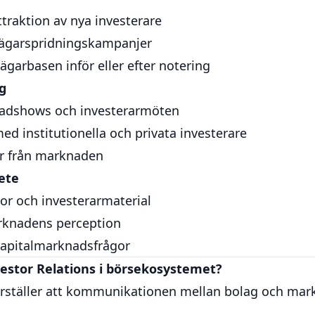
ttraktion av nya investerare
ägarspridningskampanjer
ägarbasen inför eller efter notering
og
oadshows och investerarmöten
d institutionella och privata investerare
or från marknaden
ete
dor och investerarmaterial
rknadens perception
 kapitalmarknadsfrågor
nvestor Relations i börsekosystemet?
erställer att kommunikationen mellan bolag och mar