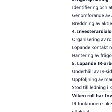
Identifiering och a
Genomförande av 
Breddning av aktie
4. Investerardial
Organisering av r
Löpande kontakt me
Hantering av fråg
5. Löpande IR-arb
Underhåll av IR-si
Uppföljning av ma
Stöd till ledning i
Vilken roll har I
IR-funktionen säk
effektivt.