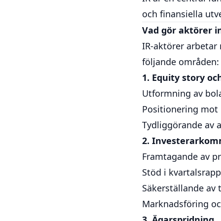
och finansiella utv
Vad gör aktörer i
IR-aktörer arbetar
följande områden:
1. Equity story oc
Utformning av bola
Positionering mot 
Tydliggörande av af
2. Investerarkom
Framtagande av p
Stöd i kvartalsra
Säkerställande av
Marknadsföring oc
3. Ägarspridning