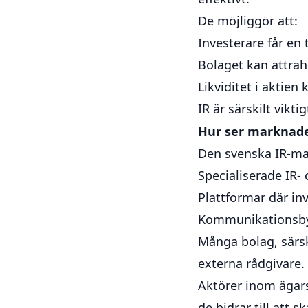
De möjliggör att:
Investerare får en 
Bolaget kan attrah
Likviditet i aktie
IR är särskilt vikt
Hur ser marknade
Den svenska IR-ma
Specialiserade IR
Plattformar där in
Kommunikationsbyr
Många bolag, särsk
externa rådgivare.
Aktörer inom ägars
de bidrar till att 