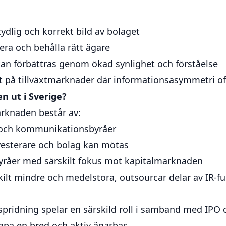
tydlig och korrekt bild av bolaget
era och behålla rätt ägare
n kan förbättras genom ökad synlighet och förståelse
igt på tillväxtmarknader där informationsasymmetri of
n ut i Sverige?
rknaden består av:
- och kommunikationsbyråer
vesterare och bolag kan mötas
åer med särskilt fokus mot kapitalmarknaden
ilt mindre och medelstora, outsourcar delar av IR-fun
pridning spelar en särskild roll i samband med IPO 
skapa en bred och aktiv ägarbas.