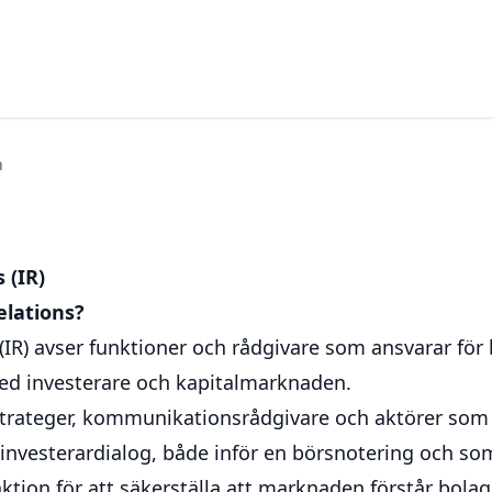
n
 (IR)
elations?
 (IR) avser funktioner och rådgivare som ansvarar för
 investerare och kapitalmarknaden.
-strateger, kommunikationsrådgivare och aktörer som
investerardialog, både inför en börsnotering och so
nktion för att säkerställa att marknaden förstår bolag