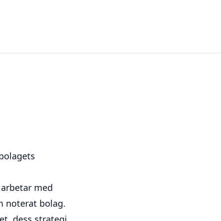
 bolagets
 arbetar med
m noterat bolag.
et, dess strategi