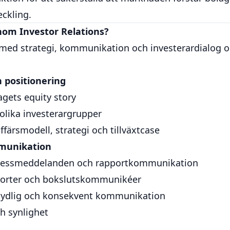
eckling.
nom Investor Relations?
 med strategi, kommunikation och investerardialog o
h positionering
gets equity story
olika investerargrupper
färsmodell, strategi och tillväxtcase
munikation
ressmeddelanden och rapportkommunikation
pporter och bokslutskommunikéer
 tydlig och konsekvent kommunikation
h synlighet